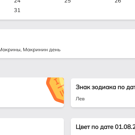
24
25
26
31
 Мокрины, Макринин день
Знак зодиака по да
Лев
Цвет по дате 01.08.