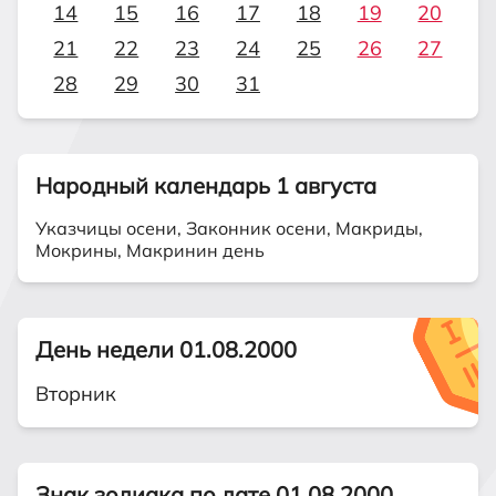
14
15
16
17
18
19
20
21
22
23
24
25
26
27
28
29
30
31
Народный календарь 1 августа
Указчицы осени, Законник осени, Макриды,
Мокрины, Макринин день
День недели 01.08.2000
Вторник
Знак зодиака по дате 01.08.2000