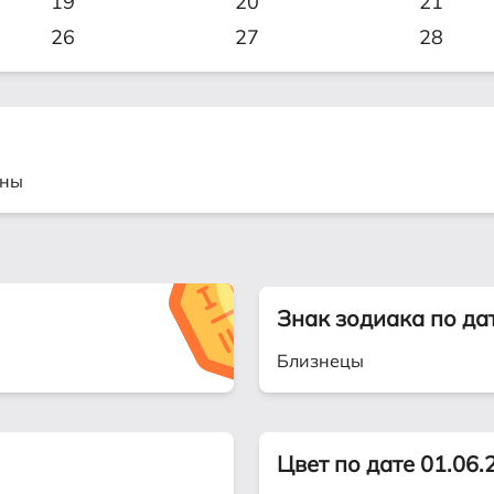
19
20
21
26
27
28
ьны
Знак зодиака по да
Близнецы
Цвет по дате 01.06.