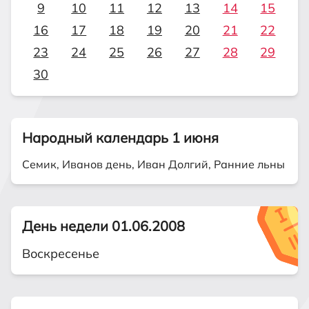
9
10
11
12
13
14
15
16
17
18
19
20
21
22
23
24
25
26
27
28
29
30
Народный календарь 1 июня
Семик, Иванов день, Иван Долгий, Ранние льны
День недели 01.06.2008
Воскресенье