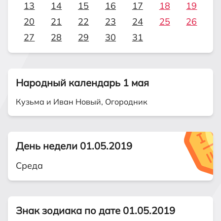
13
14
15
16
17
18
19
20
21
22
23
24
25
26
27
28
29
30
31
Народный календарь 1 мая
Кузьма и Иван Новый, Огородник
День недели 01.05.2019
Среда
Знак зодиака по дате 01.05.2019