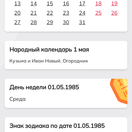
13
14
15
16
17
18
19
20
21
22
23
24
25
26
27
28
29
30
31
Народный календарь 1 мая
Кузьма и Иван Новый, Огородник
День недели 01.05.1985
Среда
Знак зодиака по дате 01.05.1985