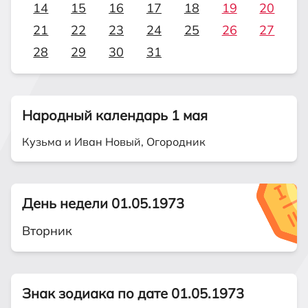
14
15
16
17
18
19
20
21
22
23
24
25
26
27
28
29
30
31
Народный календарь 1 мая
Кузьма и Иван Новый, Огородник
День недели 01.05.1973
Вторник
Знак зодиака по дате 01.05.1973