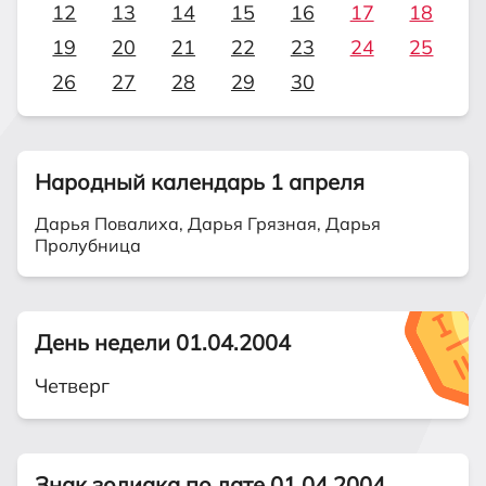
12
13
14
15
16
17
18
19
20
21
22
23
24
25
26
27
28
29
30
Народный календарь 1 апреля
Дарья Повалиха, Дарья Грязная, Дарья
Пролубница
День недели 01.04.2004
Четверг
Знак зодиака по дате 01.04.2004