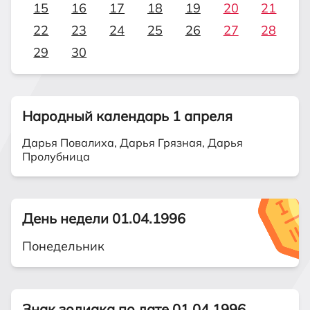
15
16
17
18
19
20
21
22
23
24
25
26
27
28
29
30
Народный календарь 1 апреля
Дарья Повалиха, Дарья Грязная, Дарья
Пролубница
День недели 01.04.1996
Понедельник
Знак зодиака по дате 01.04.1996