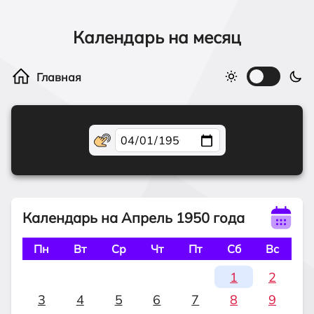
Календарь на месяц
Календарь на Апрель 1950 года
Пн
Вт
Ср
Чт
Пт
Сб
Вс
1
2
3
4
5
6
7
8
9