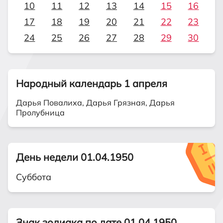
10
11
12
13
14
15
16
17
18
19
20
21
22
23
24
25
26
27
28
29
30
Народный календарь 1 апреля
Дарья Повалиха, Дарья Грязная, Дарья
Пролубница
День недели 01.04.1950
Суббота
Знак зодиака по дате 01.04.1950