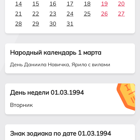
14
15
16
17
18
19
20
21
22
23
24
25
26
27
28
29
30
31
Народный календарь 1 марта
День Даниила Новичка, Ярило с вилами
День недели 01.03.1994
Вторник
Знак зодиака по дате 01.03.1994