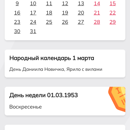
9
10
11
12
13
14
15
16
17
18
19
20
21
22
23
24
25
26
27
28
29
30
31
Народный календарь 1 марта
День Даниила Новичка, Ярило с вилами
День недели 01.03.1953
Воскресенье