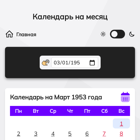
Календарь на месяц
Календарь на Март 1953 года
Пн
Вт
Ср
Чт
Пт
Сб
Вс
1
2
3
4
5
6
7
8