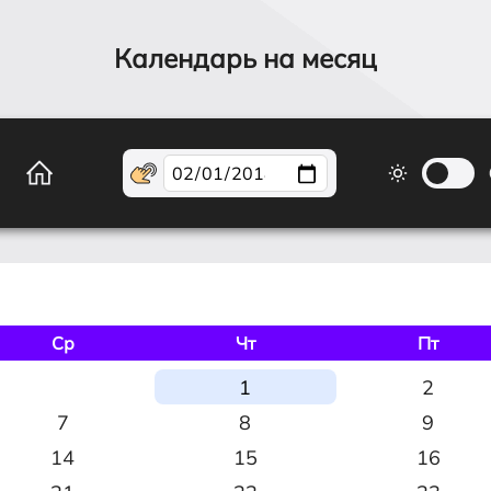
Календарь на месяц
Ср
Чт
Пт
1
2
7
8
9
14
15
16