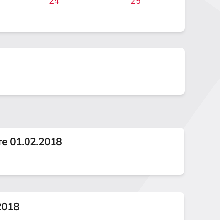
24
25
те 01.02.2018
2018