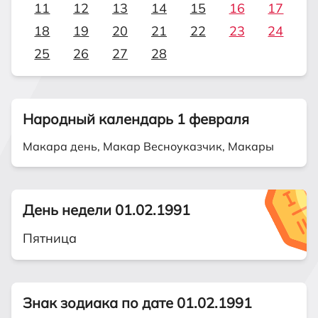
11
12
13
14
15
16
17
18
19
20
21
22
23
24
25
26
27
28
Народный календарь 1 февраля
Макара день, Макар Весноуказчик, Макары
День недели 01.02.1991
Пятница
Знак зодиака по дате 01.02.1991