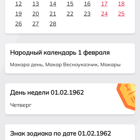
12
13
14
15
16
17
18
19
20
21
22
23
24
25
26
27
28
Народный календарь 1 февраля
Макара день, Макар Весноуказчик, Макары
День недели 01.02.1962
Четверг
Знак зодиака по дате 01.02.1962