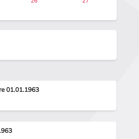
26
27
те 01.01.1963
1963