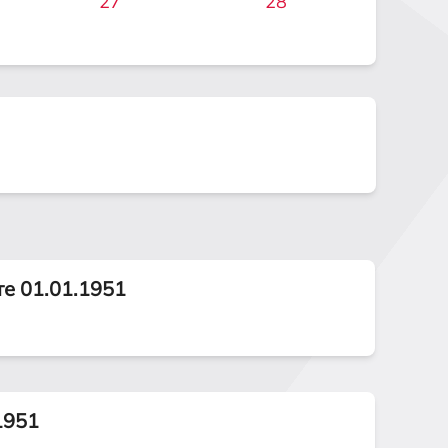
27
28
те 01.01.1951
1951